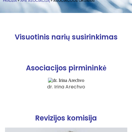
PRADŽIA
»
APIE ASOCIACIJĄ
»
ASOCIACIJOS ORGANAI
Visuotinis narių susirinkimas
Asociacijos pirmininkė
dr. Irina Arechvo
Revizijos komisija